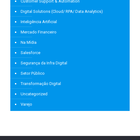
Customer Support & Automation
Digital Solutions (Cloud/ RPA/ Data Analytics)
Inteligência Artificial
Mercado Financeiro
Na Mídia
Salesforce
Segurança da Infra Digital
Setor Público
Transformação Digital
Uncategorized
Varejo