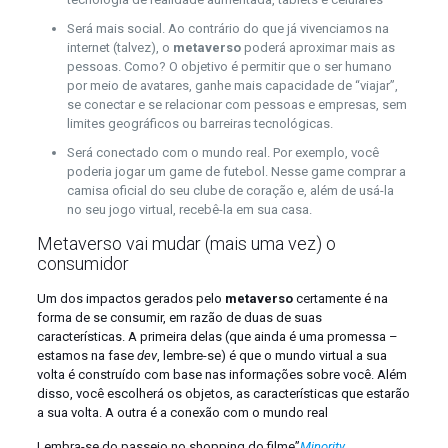
Será mais social. Ao contrário do que já vivenciamos na
internet (talvez), o
metaverso
poderá aproximar mais as
pessoas. Como? O objetivo é permitir que o ser humano
por meio de avatares, ganhe mais capacidade de “viajar”,
se conectar e se relacionar com pessoas e empresas, sem
limites geográficos ou barreiras tecnológicas.
Será conectado com o mundo real. Por exemplo, você
poderia jogar um game de futebol. Nesse game comprar a
camisa oficial do seu clube de coração e, além de usá-la
no seu jogo virtual, recebê-la em sua casa.
Metaverso vai mudar (mais uma vez) o
consumidor
Um dos impactos gerados pelo
metaverso
certamente é na
forma de se consumir, em razão de duas de suas
características. A primeira delas (que ainda é uma promessa –
estamos na fase
dev
, lembre-se) é que o mundo virtual a sua
volta é construído com base nas informações sobre você. Além
disso, você escolherá os objetos, as características que estarão
a sua volta. A outra é a conexão com o mundo real
Lembra-se do passeio no shopping do filme”
Minority