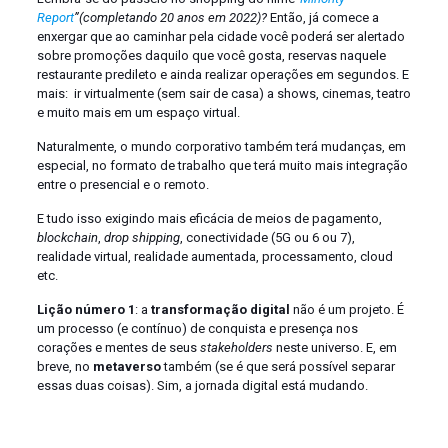
Report
”(completando 20 anos em 2022)?
Então, já comece a
enxergar que ao caminhar pela cidade você poderá ser alertado
sobre promoções daquilo que você gosta, reservas naquele
restaurante predileto e ainda realizar operações em segundos. E
mais: ir virtualmente (sem sair de casa) a shows, cinemas, teatro
e muito mais em um espaço virtual.
Naturalmente, o mundo corporativo também terá mudanças, em
especial, no formato de trabalho que terá muito mais integração
entre o presencial e o remoto.
E tudo isso exigindo mais eficácia de meios de pagamento,
blockchain
,
drop shipping
, conectividade (5G ou 6 ou 7),
realidade virtual, realidade aumentada, processamento, cloud
etc.
Lição número 1
: a
transformação digital
não é um projeto. É
um processo (e contínuo) de conquista e presença nos
corações e mentes de seus
stakeholders
neste universo. E, em
breve, no
metaverso
também (se é que será possível separar
essas duas coisas). Sim, a jornada digital está mudando.