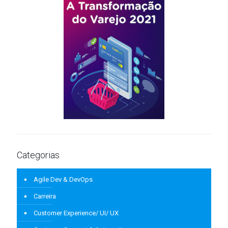
Categorias
Agile Dev & DevOps
Carreira
Customer Experience/ UI/ UX