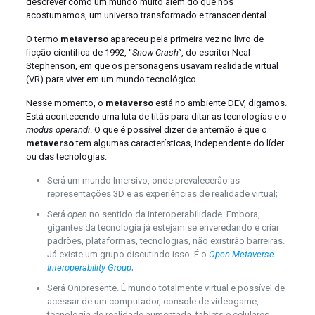
descrever como um mundo muito além do que nos
acostumamos, um universo transformado e transcendental.
O termo
metaverso
apareceu pela primeira vez no livro de
ficção científica de 1992, “
Snow Crash”
, do escritor Neal
Stephenson, em que os personagens usavam realidade virtual
(VR) para viver em um mundo tecnológico.
Nesse momento, o
metaverso
está no ambiente DEV, digamos.
Está acontecendo uma luta de titãs para ditar as tecnologias e o
modus operandi
. O que é possível dizer de antemão é que o
metaverso
tem algumas características, independente do líder
ou das tecnologias:
Será um mundo Imersivo, onde prevalecerão as
representações 3D e as experiências de realidade virtual;
Será
open
no sentido da interoperabilidade. Embora,
gigantes da tecnologia já estejam se enveredando e criar
padrões, plataformas, tecnologias, não existirão barreiras.
Já existe um grupo discutindo isso. É o
Open Metaverse
Interoperability Group
;
Será Onipresente. É mundo totalmente virtual e possível de
acessar de um computador, console de videogame,
tecnologia de realidade aumentada, tablets e celulares