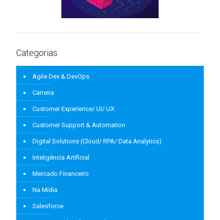
Categorias
Agile Dev & DevOps
Carreira
Customer Experience/ UI/ UX
Customer Support & Automation
Digital Solutions (Cloud/ RPA/ Data Analytics)
Inteligência Artificial
Mercado Financeiro
Na Mídia
Salesforce