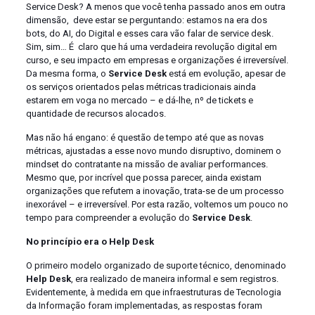
Service Desk? A menos que você tenha passado anos em outra
dimensão, deve estar se perguntando: estamos na era dos
bots, do AI, do Digital e esses cara vão falar de service desk.
Sim, sim… É claro que há uma verdadeira revolução digital em
curso, e seu impacto em empresas e organizações é irreversível.
Da mesma forma, o
Service Desk
está em evolução, apesar de
os serviços orientados pelas métricas tradicionais ainda
estarem em voga no mercado – e dá-lhe, nº de tickets e
quantidade de recursos alocados.
Mas não há engano: é questão de tempo até que as novas
métricas, ajustadas a esse novo mundo disruptivo, dominem o
mindset do contratante na missão de avaliar performances.
Mesmo que, por incrível que possa parecer, ainda existam
organizações que refutem a inovação, trata-se de um processo
inexorável – e irreversível. Por esta razão, voltemos um pouco no
tempo para compreender a evolução do
Service Desk
.
No princípio era o Help Desk
O primeiro modelo organizado de suporte técnico, denominado
Help Desk
, era realizado de maneira informal e sem registros.
Evidentemente, à medida em que infraestruturas de Tecnologia
da Informação foram implementadas, as respostas foram