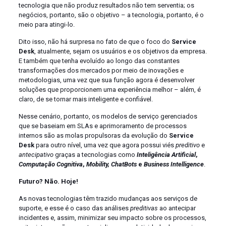
tecnologia que não produz resultados não tem serventia; os
negócios, portanto, são o objetivo – a tecnologia, portanto, é o
meio para atingi-lo.
Dito isso, não há surpresa no fato de que o foco do
Service
Desk
, atualmente, sejam os usuários e os objetivos da empresa.
E também que tenha evoluído ao longo das constantes
transformações dos mercados por meio de inovações e
metodologias, uma vez que sua função agora é desenvolver
soluções que proporcionem uma experiência melhor – além, é
claro, de se tornar mais inteligente e confiável.
Nesse cenário, portanto, os modelos de serviço gerenciados
que se baseiam em SLAs e aprimoramento de processos
internos são as molas propulsoras da evolução do
Service
Desk
para outro nível, uma vez que agora possui viés
preditivo
e
antecipativo
graças a tecnologias como
Inteligência Artificial
,
Computação Cognitiva
,
Mobility,
ChatBots
e
Business Intelligence
.
Futuro? Não. Hoje!
As novas tecnologias têm trazido mudanças aos serviços de
suporte, e esse é o caso das análises
preditivas
ao antecipar
incidentes e, assim, minimizar seu impacto sobre os processos,